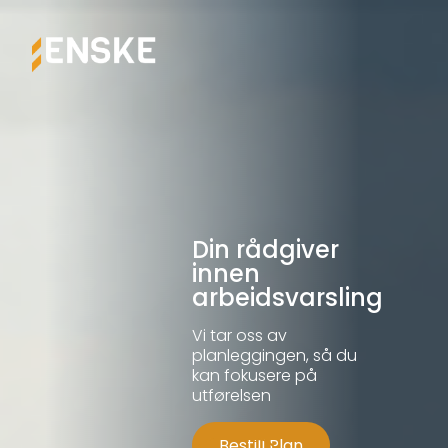
Din rådgiver
innen
arbeidsvarsling
Vi tar oss av
planleggingen, så du
kan fokusere på
utførelsen
Bestill Plan