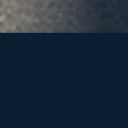
Din pålitelig partner for
Sikkerhet er
arbeidsvarsling og
tilknyttede tjenester. Med
ikke en
fokus på trafikksikkerhet og
kvalitet, hjelper vi deg med
begivenhet,
alt fra kurs i arbeidsvarsling
til å få nødvendige tillatelser
det er en
for dine prosjekter. Ta det
første skrittet mot tryggere
holding.
veiarbeid med Enske i dag.